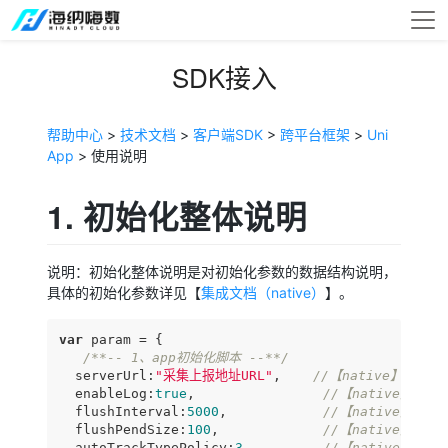
SDK接入
帮助中心
>
技术文档
>
客户端SDK
>
跨平台框架
>
Uni
App
> 使用说明
1. 初始化整体说明
说明：初始化整体说明是对初始化参数的数据结构说明，
具体的初始化参数详见【
集成文档（native）
】。
var
 param = {

/**-- 1、app初始化脚本 --**/
  serverUrl:
"采集上报地址URL"
,    
//【native】【必
  enableLog:
true
,                
//【native】【
  flushInterval:
5000
,            
//【native】【
  flushPendSize:
100
,             
//【native】【
  autoTrackTypePolicy:
3
,         
//【native】【