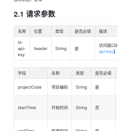
2.1 请求参数
名称
位置
类型
是否必填
描述
hi-
访问接口的权限k
api-
header
String
是
api-key
】
key
字段
名称
类型
是否必填
描述
该数
projectCode
项目编码
String
是
【
项
查询区
startTime
开始时间
String
否
MM-d
01 00
查询区
endTime
结束时间
String
否
MM-d